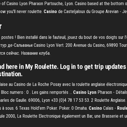
e of Casino Lyon Pharaon Partouche, Lyon. Casino based at the bottom of
now you'll never roulette.
Casino
de Casteljaloux du Groupe Arevian - Jeux
r
stes ! Bien installé dans le fauteuil, jouez du bout de vos doigts sur l'
ур де-Сальваньи Casino Lyon Vert. 200 Avenue du Casino, 69890 Tour
тся сейчас. Название клуба.
d here in My Roulette. Log in to get trip update
tination.
glaise au Casino de La Roche Posay avec la roulette anglaise électron
Bloc numero : 0 . Les gains remportés ...
Casino Lyon
Pharaon - Détails
harles de Gaulle. 69006, Lyon +33 (0)4 78 17 53 53. 2 Roulette Anglaise. 
s à sous. 6 Texas Hold'em Poker. Poker. 0 Omaha.
Casino
Calais -
Roul
oule 2000, La Roulette Electronique également un Bar, une Brasserie et 