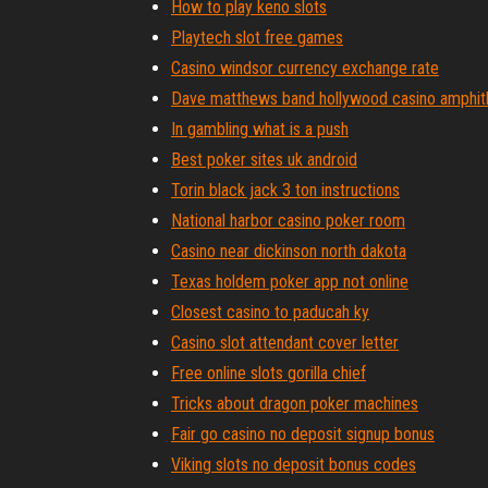
How to play keno slots
Playtech slot free games
Casino windsor currency exchange rate
Dave matthews band hollywood casino amphit
In gambling what is a push
Best poker sites uk android
Torin black jack 3 ton instructions
National harbor casino poker room
Casino near dickinson north dakota
Texas holdem poker app not online
Closest casino to paducah ky
Casino slot attendant cover letter
Free online slots gorilla chief
Tricks about dragon poker machines
Fair go casino no deposit signup bonus
Viking slots no deposit bonus codes