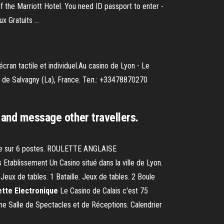
 the Marriott Hotel. You need ID passport to enter -
 Gratuits ...
écran tactile et individuel.Au casino de Lyon - Le
 de Salvagny (La), France. Тел.: +33478870270
s and message other travellers.
ique sur 6 postes. ROULETTE ANGLAISE
 Etablissement Un Casino situé dans la ville de Lyon.
Jeux de tables. 1 Bataille. Jeux de tables. 2 Boule
ette Electronique
Le Casino de Calais c'est 75
une Salle de Spectacles et de Réceptions. Calendrier